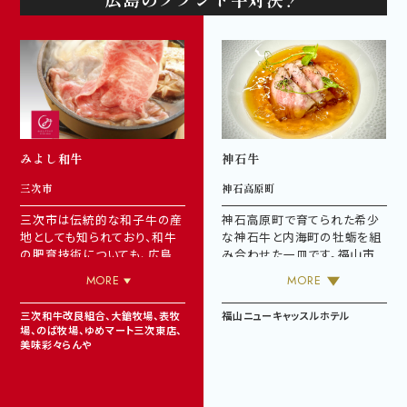
※１年中提供しています。
みよし和牛
神石牛
三次市
神石高原町
三次市は伝統的な和子牛の産
神石高原町で育てられた希少
地としても知られており、和牛
な神石牛と内海町の牡蛎を組
の肥育技術についても、広島
み合わせた一皿です。福山市
県畜産共進会で多数の賞を受
でとれる山の幸と海の幸をお
MORE
MORE
賞しています。昨年度みよしブ
楽しみください。
ランドにも認定された、「三次
神石牛が購入できる、食べられ
三次和牛改良組合、大鎗牧場、表牧
福山ニューキャッスルホテル
産まれ三次育ち」の肉質等級４
るお店は
こちら
場、のば牧場、ゆめマート三次東店、
等級以上の和牛肉です。ぜひ、
美味彩々らんや
中国山地の自然豊かで霧の町
三次で育ったみよし和牛をご堪
能ください。