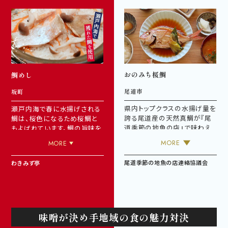
おのみち桜鯛
鯛めし
尾道市
坂町
県内トップクラスの水揚げ量を
瀬戸内海で春に水揚げされる
誇る尾道産の天然真鯛が『尾
鯛は、桜色になるため桜鯛と
道季節の地魚の店』で味わえ
もよばれています。鯛の旨味を
ます。年間を通して水揚げされ
引き出すため、瀬戸内の鯛の
MORE
MORE
ますが、春に獲れるものは「桜
エキスで作った鯛出汁醤油で、
鯛」と呼ばれ、見た目の鮮やか
鯛の身に下味をつけ、広島県
尾道季節の地魚の店連絡協議会
わきみず亭
さもさることながら、脂が乗り
北のコシヒカリともち米をブレ
とても美味しいのが特徴です。
ンドしたものに、瀬戸内のいり
満開の桜とともにご堪能くださ
こ、国内生産のカツオ、サバ、北
い。
海道の昆布をプレスし粉末に
「おのみち桜鯛」を食べられる
したものから出汁をとり、鯛め
お店は
こちら
（尾道季節の地魚
味噌が決め手地域の食の魅力対決
しとして炊いています。
の店）
「鯛めし」が食べられるお店は