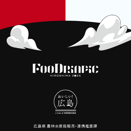
限大！
は、プリプリとした弾力ある食
感。脂は少なめでさっぱりとし
ていながら、濃厚で上品な味
わいで、魚特有の臭みもなく生
食できます。大自然の中でたく
ましく育った、格別な味わいを
お届けします。
「芸北サーモン丼」が食べられ
るお店は
こちら
（おこめの”わ
わわ”プロジェクト 北広島町・
わわわ販売・飲食店舗）
広島県 農林水産局販売・連携推進課