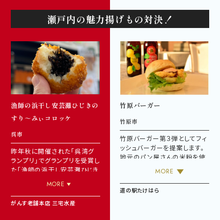
「みよし和牛」が食べられるの
は
こちら
（美味彩々らんや）
瀬戸内の魅力揚げもの対決！
「みよし和牛」が買えるのは
こ
ちら
（ゆめマート三次東店）
漁師の浜干し安芸灘ひじきの
竹原バーガー
すり～みぃコロッケ
竹原市
呉市
竹原バーガー第３弾としてフィ
ッシュバーガーを提案します。
昨年秋に開催された「呉湾グ
地元のパン屋さんの米粉を使
ランプリ」でグランプリを受賞し
用したバンズ、竹原市吉名地区
た「漁師の浜干し安芸灘ひじき
MORE
で収穫したじゃがいもを使った
の すり～みぃコロッケ」。呉市
MORE
ハッシュポテト、地元の完全密
の海で元気に育った「漁師の
道の駅たけはら
閉型植物工場で水耕栽培され
浜干し安芸灘ひじき」の芽と茎
たレタス、瀬戸内で水揚げされ
がんす老舗本店 三宅水産
のダブル食感と、すり身生地に
た白身魚のフライを使用し、海
よるクリームコロッケの様なな