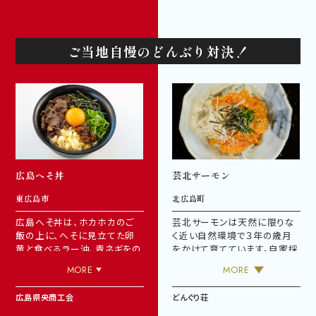
と大地の味覚を存分に味わえ
めらかさが魅力！中身のひじき
るバーガーに仕上がっていま
煮から全て手作りで、冷めても
す。竹原バーガー第１弾のたけ
美味しい魔法のコロッケです。
のこテリヤキ牛コロッケバーガ
ご当地自慢のどんぶり対決！
漁師の浜干し安芸灘ひじきの
ー、第２弾のたけのこ牛すじ煮
すり～みぃコロッケが食べられ
込みバーガーに続いて竹原の
るのは
こちら
（三宅水産）
味がぎゅ～と詰まっています！
「竹原バーガー」が食べられる
のは
こちら
（道の駅たけはら）
※フードリンピック開催に伴い
2/8～3/4まで先行販売を実施
します。
※新商品としての販売は４月
広島へそ丼
芸北サーモン
上旬からを予定しております。
東広島市
北広島町
広島へそ丼は、ホカホカのご
芸北サーモンは天然に限りな
飯の上に、へそに見立てた卵
く近い自然環境で３年の歳月
黄と食べるラー油、青ネギをの
をかけて育てています。自家採
せ、味付けはだし醤油とするの
卵から、稚魚・成魚まで一貫し
MORE
MORE
が「きほん」。牛しぐれ煮や焼き
て丁寧に管理しており、寄生虫
豚、天ぷら、ローストビーフ、ち
や病気対策のための薬品も使
広島県央商工会
どんぐり荘
りめん……独自のトッピングを
用していません。源流域の冷た
乗せて、アレンジの可能性は無
く清らかな水で育ったサーモン