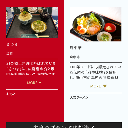
こちら
さつま
府中華
坂町
府中市
幻の郷土料理と呼ばれている
100年フードにも認定されてい
「さつま」は、広島産魚介と坂
る伝統の「府中味噌」を使用
町産牡蠣を使った漁師飯です。
し、府中市の季節の特産食材
焼いた魚の身をすりつぶし、味
MORE
を用いたトッピングで、府中で
噌と出汁で調理しご飯に盛り
MORE
しか食べることのできない特
付けます。 昔は家庭ごとの作り
別な府中の中華・府中華を提
おもと
方がありましたが、今では幻の
大吉ラーメン
供します。地域の特産を活かし
郷土料理と呼ばれています。地
た市民生活に根ざした新たな
元食文化の継承と発信を目指
府中の名物料理を目指してい
す自慢の一品です。
ます。
このメニューが食べられるの
広島のブランド牛対決！
は
こちら
（大吉ラーメン）